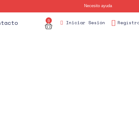
Necesito ayuda
0
des
ntacto
Iniciar Sesión
Regístr