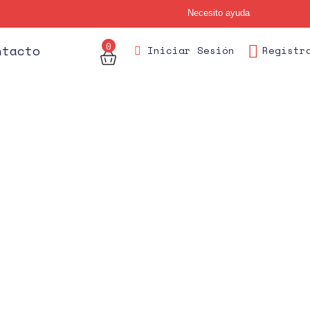
Necesito ayuda
0
des
ntacto
Iniciar Sesión
Regístr