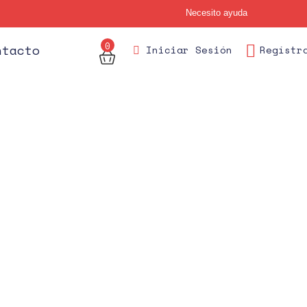
Necesito ayuda
0
des
ntacto
Iniciar Sesión
Regístr