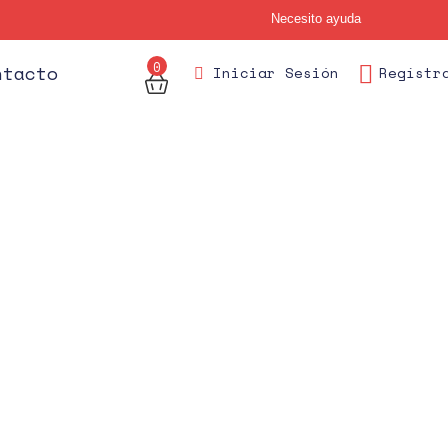
Necesito ayuda
0
des
ntacto
Iniciar Sesión
Regístr