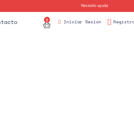
Necesito ayuda
0
des
ntacto
Iniciar Sesión
Regístr